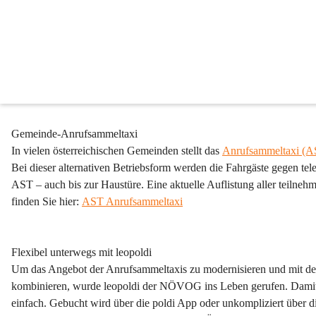
Bedarfsverkehr
Günstig, flexibel, einfach: so soll der öffentliche Verkehr in Niederös
Verkehr. Anrufsammeltaxis und Rufbusse stehen dann zur Verfügung
Hier finden Sie alle bedarfsgesteuerten Verkehre der NÖVOG in Nie
Gemeinde-Anrufsammeltaxi
In vielen österreichischen Gemeinden stellt das 
Anrufsammeltaxi (A
Bei dieser alternativen Betriebsform werden die Fahrgäste gegen tel
AST – auch bis zur Haustüre. Eine aktuelle Auflistung aller teiln
finden Sie hier: 
AST Anrufsammeltaxi
Flexibel unterwegs mit 
leo
poldi
Um das Angebot der Anrufsammeltaxis zu modernisieren und mit de
kombinieren, wurde leo
poldi
 der NÖVOG ins Leben gerufen. Damit ge
einfach. Gebucht wird über die 
poldi
 App oder unkompliziert über d