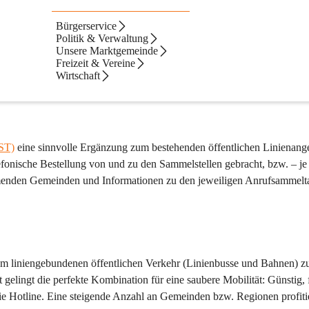
Bürgerservice
Politik & Verwaltung
terreich sein. Und genau so gestaltet die 
NÖVOG
 den bedarfsgesteuert
Unsere Marktgemeinde
, wenn man sie braucht.
Freizeit & Vereine
Wirtschaft
derösterreich!
ST)
 eine sinnvolle Ergänzung zum bestehenden öffentlichen Linienange
efonische Bestellung von und zu den Sammelstellen gebracht, bzw. – je
ehmenden Gemeinden und Informationen zu den jeweiligen Anrufsammelta
m liniengebundenen öffentlichen Verkehr (Linienbusse und Bahnen) z
lingt die perfekte Kombination für eine saubere Mobilität: Günstig, f
ie Hotline. Eine steigende Anzahl an Gemeinden bzw. Regionen profitier