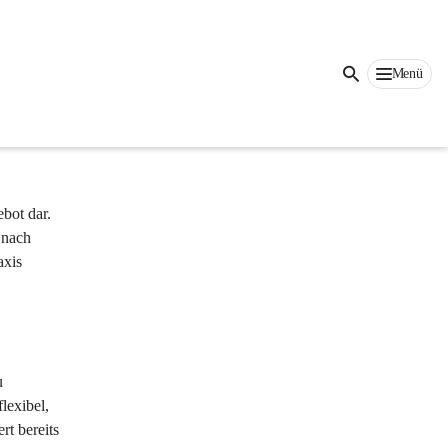
en 
Menü
bot dar. 
 nach 
xis 
u 
lexibel, 
t bereits 