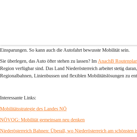
Autoverkehr
Mobilität bedeutet mehr als nur von A nach B zu kommen. Ob zu Fuß, 
jede Entscheidung beeinflusst Umwelt, Gesundheit und Geldbörse. Nic
Wenn das Auto unverzichtbar ist, kann dennoch ein Beitrag zu mehr Na
Fahrweise lässt sich der 
Treibstoffverbrauch
 um bis zu 
15 Prozent sen
Einsparungen. So kann auch die Autofahrt bewusste Mobilität sein.
Sie überlegen, das Auto öfter stehen zu lassen? Im 
AnachB Routenplan
Region verfügbar sind. Das Land Niederösterreich arbeitet stetig dara
Regionalbahnen, Linienbussen und flexiblen Mobilitätslösungen zu en
Interessante Links:
Mobilitätsstrategie des Landes NÖ
NÖVOG: Mobilität gemeinsam neu denken
Niederösterreich Bahnen: Überall, wo Niederösterreich am schönsten i