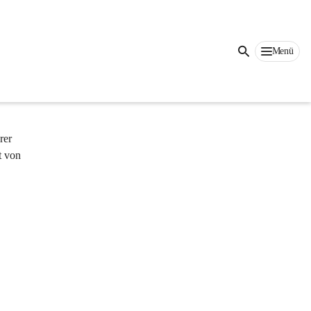
uto – 
Menü
l.
auende 
d damit 
rer 
t von 