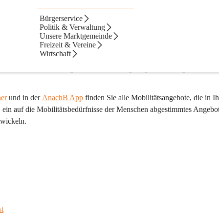
Bürgerservice
mit dem Fahrrad, den öffentlichen Verkehrsmitteln oder dem eigenen A
Politik & Verwaltung
Unsere Marktgemeinde
ht immer sind umweltfreundliche Alternativen möglich oder praktikabe
Freizeit & Vereine
Wirtschaft
chhaltigkeit geleistet werden. Durch eine spritsparende und voraussch
ken
 – das bedeutet weniger CO2-Ausstoß, geringere Wartungskosten un
er
 und in der 
AnachB App
 finden Sie alle Mobilitätsangebote, die in Ih
n, ein auf die Mobilitätsbedürfnisse der Menschen abgestimmtes Angebo
twickeln.
st