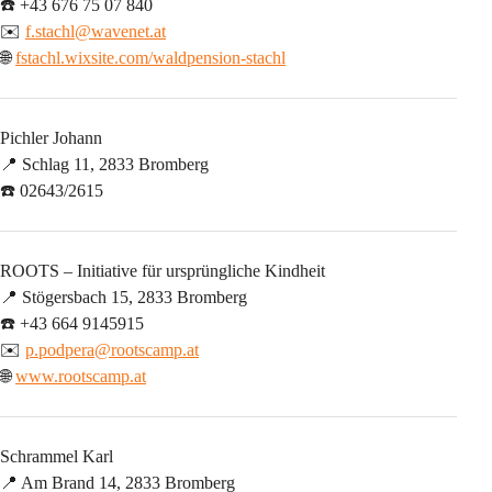
☎️ +43 676 75 07 840
✉️ 
f.stachl@wavenet.at
🌐 
fstachl.wixsite.com/waldpension-stachl
Pichler Johann
📍 Schlag 11, 2833 Bromberg
☎️ 02643/2615
ROOTS – Initiative für ursprüngliche Kindheit
📍 Stögersbach 15, 2833 Bromberg
☎️ +43 664 9145915
✉️ 
p.podpera@rootscamp.at
🌐 
www.rootscamp.at
Schrammel Karl
📍 Am Brand 14, 2833 Bromberg