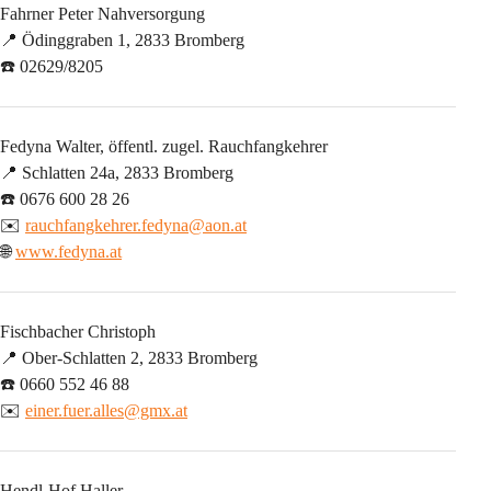
Fahrner Peter Nahversorgung
📍 Ödinggraben 1, 2833 Bromberg
☎️ 02629/8205
Fedyna Walter, öffentl. zugel. Rauchfangkehrer
📍 Schlatten 24a, 2833 Bromberg
☎️ 0676 600 28 26
✉️ 
rauchfangkehrer.fedyna@aon.at
🌐 
www.fedyna.at
Fischbacher Christoph
📍 Ober-Schlatten 2, 2833 Bromberg
☎️ 0660 552 46 88
✉️ 
einer.fuer.alles@gmx.at
Hendl-Hof Haller