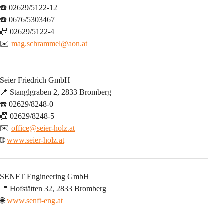
☎️ 02629/5122-12
☎️ 0676/5303467
📠 02629/5122-4
✉️ 
mag.schrammel@aon.at
Seier Friedrich GmbH
📍 Stanglgraben 2, 2833 Bromberg
☎️ 02629/8248-0
📠 02629/8248-5
✉️ 
office@seier-holz.at
🌐 
www.seier-holz.at
SENFT Engineering GmbH
📍 Hofstätten 32, 2833 Bromberg
🌐 
www.senft-eng.at