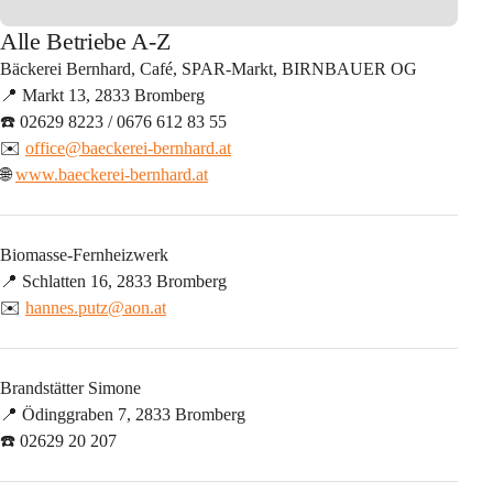
Alle Betriebe A-Z
Bäckerei Bernhard, Café, SPAR-Markt, BIRNBAUER OG
📍 Markt 13, 2833 Bromberg
☎️ 02629 8223 / 0676 612 83 55
✉️ 
office@baeckerei-bernhard.at
🌐 
www.baeckerei-bernhard.at
Biomasse-Fernheizwerk
📍 Schlatten 16, 2833 Bromberg
✉️ 
hannes.putz@aon.at
Brandstätter Simone
📍 Ödinggraben 7, 2833 Bromberg
☎️ 02629 20 207