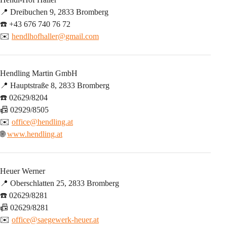
📍 Dreibuchen 9, 2833 Bromberg
☎️ +43 676 740 76 72
✉️ 
hendlhofhaller@gmail.com
Hendling Martin GmbH
📍 Hauptstraße 8, 2833 Bromberg
☎️ 02629/8204
📠 02929/8505
✉️ 
office@hendling.at
🌐 
www.hendling.at
Heuer Werner
📍 Oberschlatten 25, 2833 Bromberg
☎️ 02629/8281
📠 02629/8281
✉️ 
office@saegewerk-heuer.at