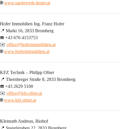
🌐 
www.saegewerk-heuer.at
Hofer Immobilien Ing. Franz Hofer
📍 Markt 16, 2833 Bromberg
☎️ +43 676 4153753
✉️ 
office@hoferimmobilien.at
🌐 
www.hoferimmobilien.at
KFZ Technik – Philipp Ofner
📍 Thernberger Straße 8, 2833 Bromberg
☎️ +43 2629 5100
✉️ 
office@kfz-ofner.at
🌐 
www.kfz-ofner.at
Kleinrath Andreas, Biohof
📍 Stanglgraben 22, 2833 Bromberg