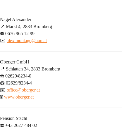
Nagel Alexander
📍 Markt 4, 2833 Bromberg
☎️ 0676 965 12 99
✉️ 
alex.montage@aon.at
Oberger GmbH
📍 Schlatten 34, 2833 Bromberg
☎️ 02629/8234-0
📠 02629/8234-4
✉️ 
office@oberger.at
🌐 
www.oberger.at
Pension Stachl
☎️ +43 2627 484 02