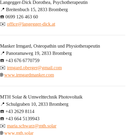
Langegger-Dick Dorothea, Psychotherapeutin
📍 Breitenbuch 15, 2833 Bromberg
☎️ 0699 126 463 60
✉️ 
office@langegger-dick.at
Manker Irmgard, Osteopathin und Physiotherapeutin
📍 Panoramaweg 19, 2833 Bromberg
☎️ +43 676 6770759
✉️ 
irmgard.oberger@gmail.com
🌐 
www.irmgardmanker.com
MTH Solar & Umwelttechnik Photovoltaik
📍 Schulgraben 10, 2833 Bromberg
☎️ +43 2629 8114
☎️ +43 664 5139943
✉️ 
maria.schwarz@mth.solar
🌐 
www.mth.solar