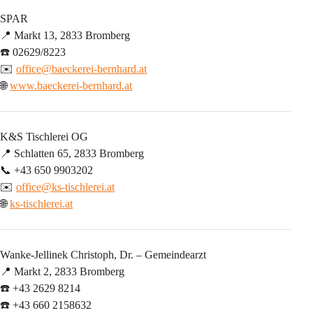
SPAR
📍 Markt 13, 2833 Bromberg
☎️ 02629/8223
✉️ 
office@baeckerei-bernhard.at
🌐 
www.baeckerei-bernhard.at
K&S Tischlerei OG
📍 Schlatten 65, 2833 Bromberg
📞 +43 650 9903202
✉️ 
office@ks-tischlerei.at
🌐 
ks-tischlerei.at
Wanke-Jellinek Christoph, Dr. – Gemeindearzt
📍 Markt 2, 2833 Bromberg
☎️ +43 2629 8214
☎️ +43 660 2158632