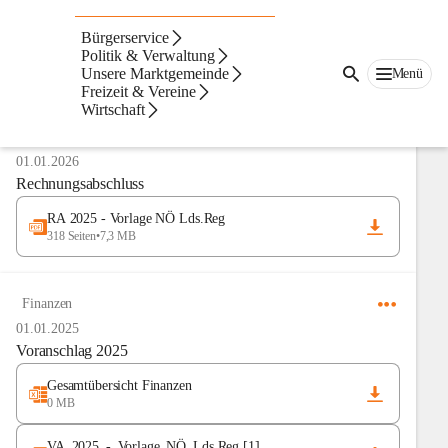
Digitale Amtstafel
Bürgerservice
Politik & Verwaltung
Unsere Marktgemeinde
Menü
Anzeigeart
Freizeit & Vereine
Neueste zuerst
Wirtschaft
Finanzen
01.01.2026
Rechnungsabschluss
RA 2025 - Vorlage NÖ Lds.Reg
318 Seiten
•
7,3 MB
Finanzen
01.01.2025
Voranschlag 2025
Gesamtübersicht Finanzen
0 MB
VA_2025_-_Vorlage_NÖ_Lds.Reg.[1]