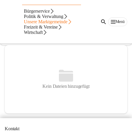
von Paradis Musikschule Bromberg
Bürgerservice
Politik & Verwaltung
@von-paradis-musikschule-bromberg
Unsere Marktgemeinde
Menü
Musikschule
Freizeit & Vereine
Wirtschaft
In CITIES öffnen
Kein Dateien hinzugefügt
Kontakt