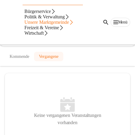
Volksschule Bromberg
Bürgerservice
Politik & Verwaltung
@volksschule-bromberg
Unsere Marktgemeinde
Menü
Volksschule
Freizeit & Vereine
Wirtschaft
In CITIES öffnen
Kommende
Vergangene
Keine vergangenen Veranstaltungen
vorhanden