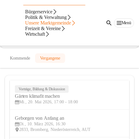
Gesunde Gemeinde Bromberg
Bürgerservice
Politik & Verwaltung
@gesunde-gemeinde-bromberg
Unsere Marktgemeinde
Menü
Gesundheit
Freizeit & Vereine
Wirtschaft
In CITIES öffnen
Kommende
Vergangene
Vorträge, Bildung & Diskussion
20
Gärten klimafit machen
MAI
Mi., 20. Mai 2026, 17:00 - 18:00
Geborgen von Anfang an
10
Di., 10. März 2026, 16:30
MÄR
2833, Bromberg, Niederösterreich, AUT