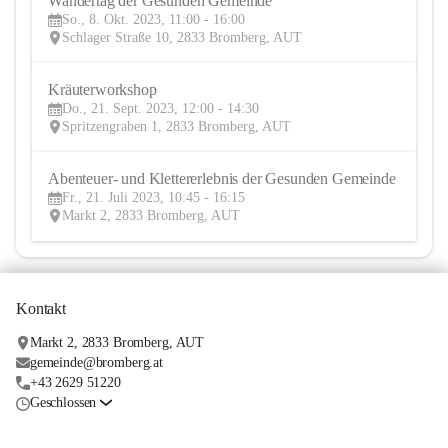
Wandertag der Gesunden Gemeinde
8
So., 8. Okt. 2023, 11:00 - 16:00
OKT
Schlager Straße 10, 2833 Bromberg, AUT
Kräuterworkshop
21
Do., 21. Sept. 2023, 12:00 - 14:30
SEP
Spritzengraben 1, 2833 Bromberg, AUT
Abenteuer- und Klettererlebnis der Gesunden Gemeinde
21
Fr., 21. Juli 2023, 10:45 - 16:15
JUL
Markt 2, 2833 Bromberg, AUT
Kontakt
Markt 2, 2833 Bromberg, AUT
gemeinde@bromberg.at
+43 2629 51220
Geschlossen