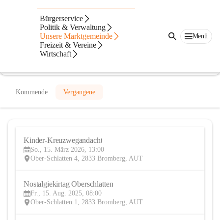
Kirche Oberschlatten
Bürgerservice
Politik & Verwaltung
@kirche-oberschlatten
Unsere Marktgemeinde
Menü
Kirche, Verein
Freizeit & Vereine
Wirtschaft
In CITIES öffnen
Kommende
Vergangene
Kinder-Kreuzwegandacht
15
So., 15. März 2026, 13:00
MÄR
Ober-Schlatten 4, 2833 Bromberg, AUT
Nostalgiekirtag Oberschlatten
15
Fr., 15. Aug. 2025, 08:00
AUG
Ober-Schlatten 1, 2833 Bromberg, AUT