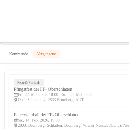
Freiwillige Feuerwehr Oberschlatten
@freiwillige-feuerwehr-oberschlatten
Feuerwehr, Verein
In CITIES öffnen
Kommende
Vergangene
Feste & Festivals
Pfingstfest der FF- Oberschlatten
Fr., 22. Mai 2026, 18:00 - So., 24. Mai 2026
Ober-Schlatten 4, 2833 Bromberg, AUT
Feuerwehrball der FF- Oberschlatten
Sa., 14. Feb. 2026, 19:00
2833, Bromberg, Schlatten, Bromberg, Wiener Neustadt(Land), Nie