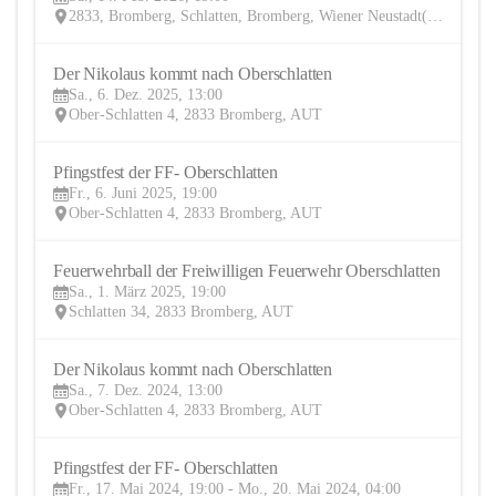
FEB
2833, Bromberg, Schlatten, Bromberg, Wiener Neustadt(Land), Niederösterreich, AUT
Der Nikolaus kommt nach Oberschlatten
6
Sa., 6. Dez. 2025, 13:00
DEZ
Ober-Schlatten 4, 2833 Bromberg, AUT
Pfingstfest der FF- Oberschlatten
6
Fr., 6. Juni 2025, 19:00
JUN
Ober-Schlatten 4, 2833 Bromberg, AUT
Feuerwehrball der Freiwilligen Feuerwehr Oberschlatten
1
Sa., 1. März 2025, 19:00
MÄR
Schlatten 34, 2833 Bromberg, AUT
Der Nikolaus kommt nach Oberschlatten
7
Sa., 7. Dez. 2024, 13:00
DEZ
Ober-Schlatten 4, 2833 Bromberg, AUT
Pfingstfest der FF- Oberschlatten
17
Fr., 17. Mai 2024, 19:00 - Mo., 20. Mai 2024, 04:00
MAI