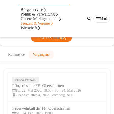
Freiwillige Feuerwehr
Bürgerservice
Oberschlatten
Politik & Verwaltung
Unsere Marktgemeinde
Menü
@freiwillige-feuerwehr-oberschlatten
Freizeit & Vereine
Feuerwehr, Verein
Wirtschaft
In CITIES öffnen
Kommende
Vergangene
Feste & Festivals
22
Pfingstfest der FF- Oberschlatten
MAI
Fr., 22. Mai 2026, 18:00 - So., 24. Mai 2026
Ober-Schlatten 4, 2833 Bromberg, AUT
Feuerwehrball der FF- Oberschlatten
14
Sa., 14. Feb. 2026, 19:00