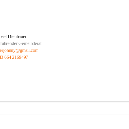
osef Dienbauer
sführender Gemeinderat
uerjohnny@gmail.com
43 664 2169497