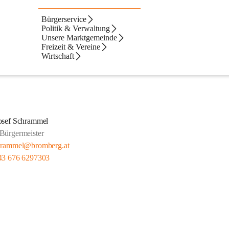
einderat
Bürgerservice
Politik & Verwaltung
Unsere Marktgemeinde
Freizeit & Vereine
Wirtschaft
osef Schrammel
Bürgermeister
hrammel@bromberg.at
43 676 6297303