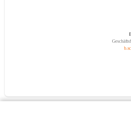
B
Geschäfts
b.s