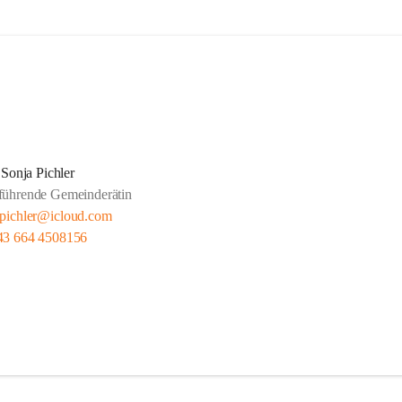
Sonja Pichler
führende Gemeinderätin
_pichler@icloud.com
43 664 4508156