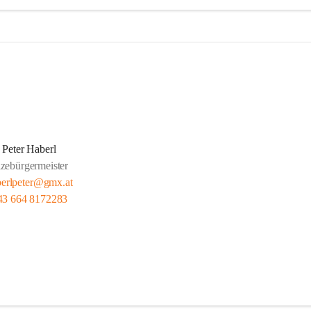
Peter Haberl
zebürgermeister
berlpeter@gmx.at
43 664 8172283