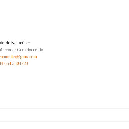
rtrude Neumüller
führender Gemeinderätin
neumueller@gmx.com
43 664 2504720