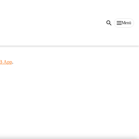
Menü
ufigsten 
 
B App
.