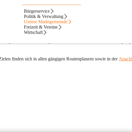
Bürgerservice
tudien zufolge sind fast 50 Prozent der Autofahrten kürzer als fünf 
Politik & Verwaltung
Unsere Marktgemeinde
ens: Die Füße sind im Vergleich aller Verkehrsmittel mit 73% das am hä
Freizeit & Vereine
Wirtschaft
r ob gerade ein kurzer Weg unter einem Kilometer zu Fuß zurückgelegt
elen finden sich in allen gängigen Routenplanern sowie in der 
Anach