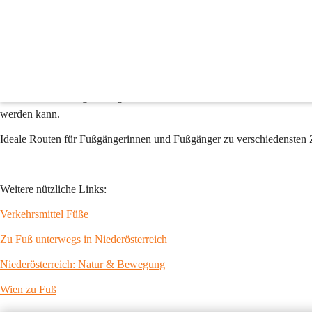
Zu Fuß unterwegs
Fit bleiben und das Klima schonen geht einfach – durch zu Fuß gehen. S
Kilometer, jede zehnte Autofahrt sogar kürzer als ein Kilometer. Übrig
genützte.
Überdenken Sie regelmäßig, ob der Griff zum Autoschlüssel lohnt, ode
werden kann.
Ideale Routen für Fußgängerinnen und Fußgänger zu verschiedensten Zi
Weitere nützliche Links:
Verkehrsmittel Füße
Zu Fuß unterwegs in Niederösterreich
Niederösterreich: Natur & Bewegung
Wien zu Fuß