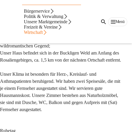
Auf dieser Seite
Bürgerservice
Unterkünfte
Politik & Verwaltung
Unsere Marktgemeinde
Menü
Freizeit & Vereine
Pension Stachl
Wirtschaft
Ruhe, Erholung,Daueraufenthalt in einer schönen, 
wildromantischen Gegend;
Unser Haus befindet sich in der Buckligen Weld am Anfang des 
Rosaliengebirges, ca. 1,5 km von der nächsten Ortschaft entfernt.
Unser Klima ist besonders für Herz-, Kreislauf- und 
Asthmapatienten beruhigend. Wir haben zwei Speisesäle, die mit 
je einem Fernseher ausgestattet sind. Wir servieren gute 
Hausmannskost. Unsere Zimmer bestehen aus Naturholzmöbel, 
sie sind mit Dusche, WC, Balkon und gegen Aufpreis mit (Sat) 
Fernseher ausgestattet.
Ruhetag