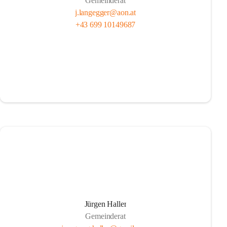
Gemeinderat
j.langegger@aon.at
+43 699 10149687
Jürgen Haller
Gemeinderat