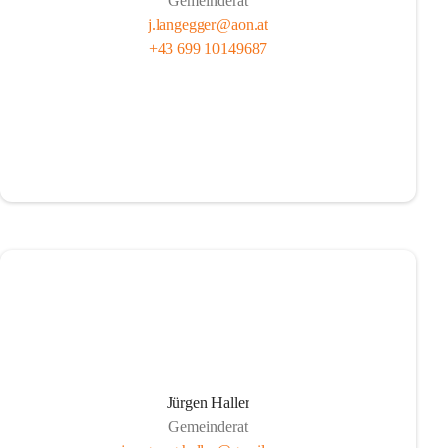
Gemeinderat
j.langegger@aon.at
+43 699 10149687
Jürgen Haller
Gemeinderat