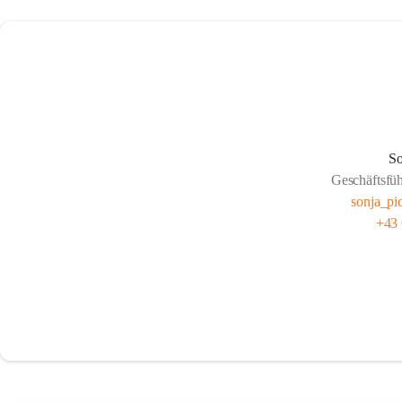
So
Geschäftsfü
sonja_pi
+43