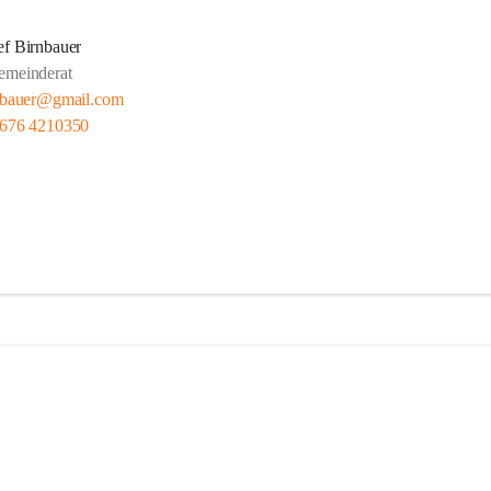
ef Birnbauer
emeinderat
rnbauer@gmail.com
 676 4210350