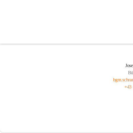
Gemeinderat
Jos
Bü
bgm.schra
+43