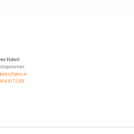
eter Haberl
bürgermeister
lpeter@gmx.at
 664 8172283