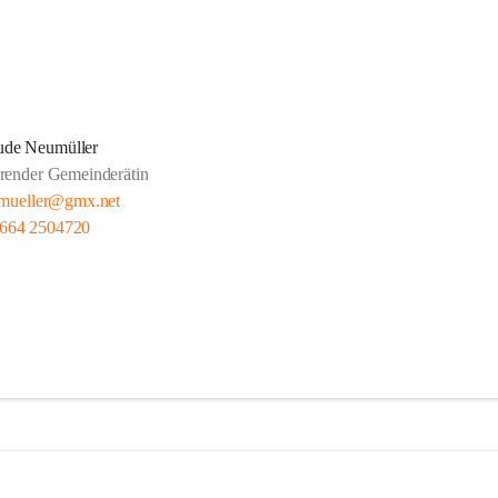
ude Neumüller
render Gemeinderätin
umueller@gmx.net
 664 2504720