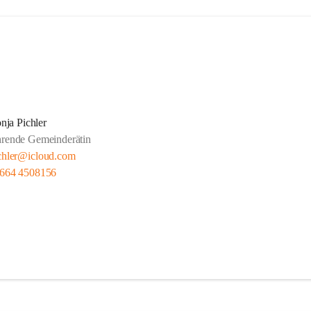
nja Pichler
hrende Gemeinderätin
chler@icloud.com
 664 4508156