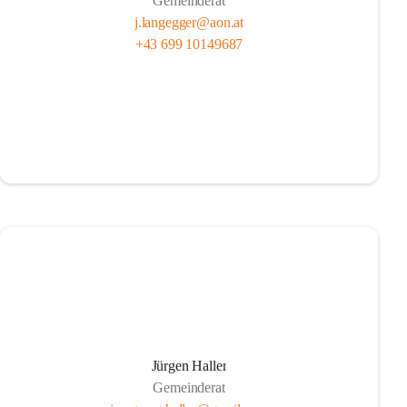
Gemeinderat
j.langegger@aon.at
+43 699 10149687
Jürgen Haller
Gemeinderat